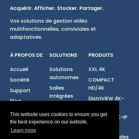
Acquérir. Afficher. Stocker. Partager.
Vos solutions de gestion vidéo
multifonctionnelles, conviviales et
adaptatives.
À PROPOS DE
SOLUTIONS
PRODUITS
Accueil
Solutions
XXL 4K
autonomes
Société
COMPACT
Salles
HD/4K
Support
Intégrées
DistriVIEW 4K-
Blog
IP
Contact
This website uses cookies to ensure you get
MultiVIEW 4K-IP
Offres
the best experience on our website.
d'emploi
Learn more
Politique de confidentialité et mentions légales