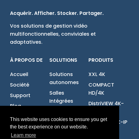
Acquérir. Afficher. Stocker. Partager.
Vos solutions de gestion vidéo
multifonctionnelles, conviviales et
adaptatives.
À PROPOS DE
SOLUTIONS
PRODUITS
Accueil
Solutions
XXL 4K
autonomes
Société
COMPACT
Salles
HD/4K
Support
Intégrées
DistriVIEW 4K-
Blog
IP
Contact
This website uses cookies to ensure you get
MultiVIEW 4K-IP
Offres
the best experience on our website.
d'emploi
Learn more